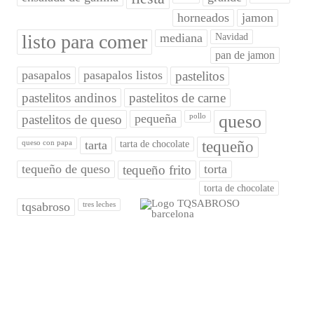
horneados
jamon
listo para comer
mediana
Navidad
pan de jamon
pasapalos
pasapalos listos
pastelitos
pastelitos andinos
pastelitos de carne
pequeña
queso
pastelitos de queso
pollo
tarta
tequeño
queso con papa
tarta de chocolate
tequeño de queso
torta
tequeño frito
torta de chocolate
tqsabroso
tres leches
¿QUIÉNES SOMOS?