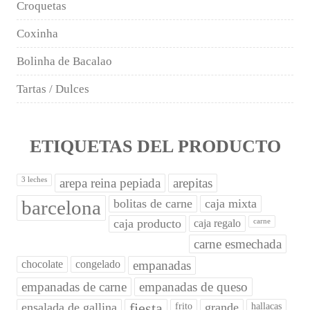
Croquetas
Coxinha
Bolinha de Bacalao
Tartas / Dulces
ETIQUETAS DEL PRODUCTO
3 leches
arepa reina pepiada
arepitas
barcelona
bolitas de carne
caja mixta
caja producto
caja regalo
carne
carne esmechada
chocolate
congelado
empanadas
empanadas de carne
empanadas de queso
ensalada de gallina
fiesta
grande
frito
hallacas