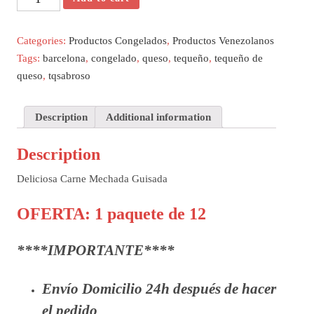
Mechada
Guisada
Categories:
Productos Congelados
,
Productos Venezolanos
250gr
Tags:
barcelona
,
congelado
,
queso
,
tequeño
,
tequeño de
quantity
queso
,
tqsabroso
Description
Additional information
Description
Deliciosa Carne Mechada Guisada
OFERTA: 1 paquete de 12
****IMPORTANTE****
Envío
Domicilio 24h
después
de hacer
el pedido