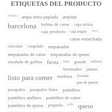
ETIQUETAS DEL PRODUCTO
3 leches
arepa reina pepiada
arepitas
barcelona
bolitas de carne
caja mixta
caja producto
caja regalo
carne
carne esmechada
chocolate
congelado
empanadas
empanadas de carne
empanadas de queso
ensalada de gallina
fiesta
grande
frito
hallacas
horneados
jamon
listo para comer
mediana
Navidad
pan de jamon
pasapalos
pasapalos listos
pastelitos
pastelitos andinos
pastelitos de carne
pequeña
queso
pastelitos de queso
pollo