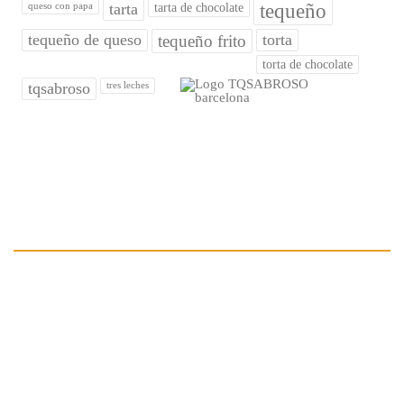
tarta
tequeño
queso con papa
tarta de chocolate
tequeño de queso
torta
tequeño frito
torta de chocolate
tqsabroso
tres leches
¿QUIÉNES SOMOS?
Creado en el 2012 por un venezolano que decidió conquistar el
Mercado de
BARCELONA
con el auténtico sabor del tequeño
venezolano. Así nació la Marca
TQ SABROSO
.
Proyecto creado netamente con mano de obra venezolana, con los
mejores ingredientes para sus cliente.
Nos dedicamos a la fabricación y comercialización de los mejores
Tequeños y otros productos de nuestra gastronomía venezolana y