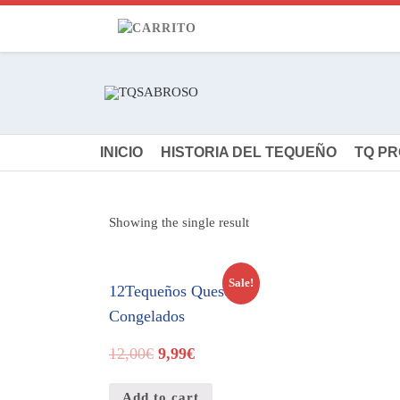
INICIO
HISTORIA DEL TEQUEÑO
TQ P
Showing the single result
Sale!
12Tequeños Queso
Congelados
12,00
€
9,99
€
Add to cart