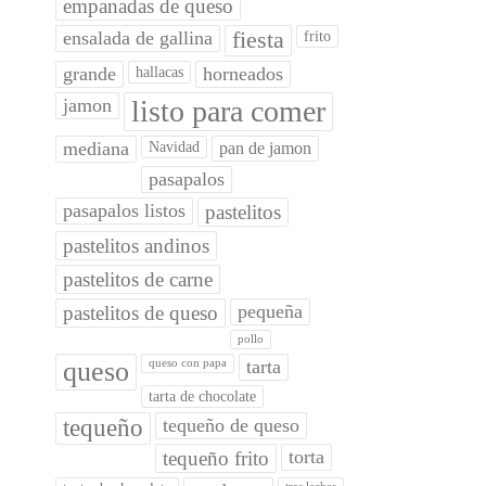
empanadas de queso
ensalada de gallina
fiesta
frito
grande
horneados
hallacas
jamon
listo para comer
mediana
Navidad
pan de jamon
pasapalos
pasapalos listos
pastelitos
pastelitos andinos
pastelitos de carne
pequeña
pastelitos de queso
pollo
queso
tarta
queso con papa
tarta de chocolate
tequeño
tequeño de queso
torta
tequeño frito