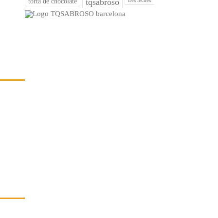
tqsabroso
torta de chocolate
tres leches
EXTOS LEGALES
ítica de Privacidad
so Legal
íos, Entregas y Devoluciones
ítica de Cookies
EDIDO A MEDIDA