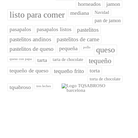
horneados
jamon
listo para comer
mediana
Navidad
pan de jamon
pasapalos
pasapalos listos
pastelitos
pastelitos andinos
pastelitos de carne
pequeña
queso
pastelitos de queso
pollo
tarta
tequeño
queso con papa
tarta de chocolate
tequeño de queso
torta
tequeño frito
torta de chocolate
tqsabroso
tres leches
¿QUIÉNES SOMOS?