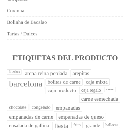
Coxinha
Bolinha de Bacalao
Tartas / Dulces
ETIQUETAS DEL PRODUCTO
3 leches
arepa reina pepiada
arepitas
barcelona
bolitas de carne
caja mixta
caja producto
caja regalo
carne
carne esmechada
chocolate
congelado
empanadas
empanadas de carne
empanadas de queso
ensalada de gallina
fiesta
grande
frito
hallacas