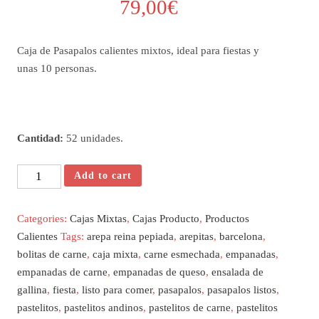
79,00
€
Caja de Pasapalos calientes mixtos, ideal para fiestas y
unas 10 personas.
Cantidad:
52 unidades.
Caja
Add to cart
Degustación
Mediana
Categories:
Cajas Mixtas
,
Cajas Producto
,
Productos
(52u)
Calientes
Tags:
arepa reina pepiada
,
arepitas
,
barcelona
,
quantity
bolitas de carne
,
caja mixta
,
carne esmechada
,
empanadas
,
empanadas de carne
,
empanadas de queso
,
ensalada de
gallina
,
fiesta
,
listo para comer
,
pasapalos
,
pasapalos listos
,
pastelitos
,
pastelitos andinos
,
pastelitos de carne
,
pastelitos