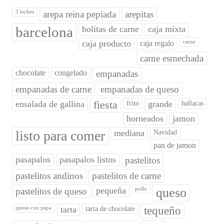
3 leches
arepa reina pepiada
arepitas
barcelona
bolitas de carne
caja mixta
caja producto
caja regalo
carne
carne esmechada
chocolate
congelado
empanadas
empanadas de carne
empanadas de queso
ensalada de gallina
fiesta
grande
frito
hallacas
horneados
jamon
listo para comer
mediana
Navidad
pan de jamon
pasapalos
pasapalos listos
pastelitos
pastelitos andinos
pastelitos de carne
pequeña
queso
pastelitos de queso
pollo
tarta
tequeño
queso con papa
tarta de chocolate