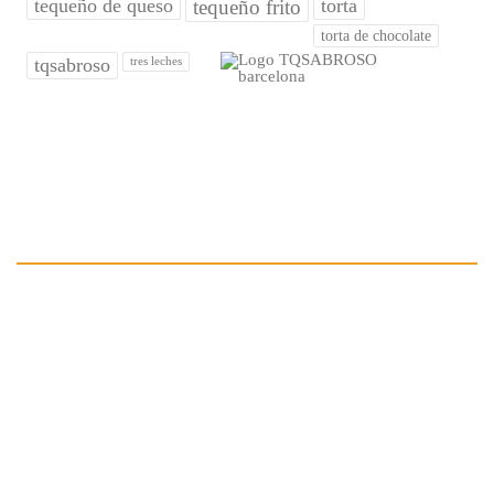
tequeño de queso
torta
tequeño frito
torta de chocolate
tqsabroso
tres leches
¿QUIÉNES SOMOS?
Creado en el 2012 por un venezolano que decidió conquistar el
Mercado de
BARCELONA
con el auténtico sabor del tequeño
venezolano. Así nació la Marca
TQ SABROSO
.
Proyecto creado netamente con mano de obra venezolana, con los
mejores ingredientes para sus cliente.
Nos dedicamos a la fabricación y comercialización de los mejores
Tequeños y otros productos de nuestra gastronomía venezolana y
adaptándolos a la exigente clientela española, con mucho éxito.