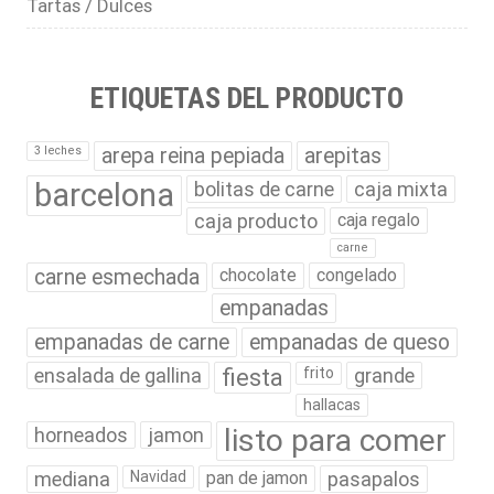
Tartas / Dulces
ETIQUETAS DEL PRODUCTO
3 leches
arepa reina pepiada
arepitas
barcelona
bolitas de carne
caja mixta
caja producto
caja regalo
carne
carne esmechada
chocolate
congelado
empanadas
empanadas de carne
empanadas de queso
ensalada de gallina
fiesta
frito
grande
hallacas
listo para comer
horneados
jamon
mediana
Navidad
pan de jamon
pasapalos