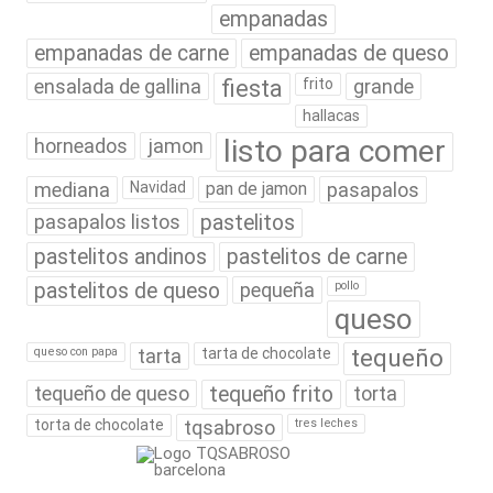
empanadas
empanadas de carne
empanadas de queso
ensalada de gallina
fiesta
frito
grande
hallacas
listo para comer
horneados
jamon
mediana
Navidad
pan de jamon
pasapalos
pasapalos listos
pastelitos
pastelitos andinos
pastelitos de carne
pastelitos de queso
pequeña
pollo
queso
tequeño
queso con papa
tarta
tarta de chocolate
tequeño de queso
tequeño frito
torta
torta de chocolate
tqsabroso
tres leches