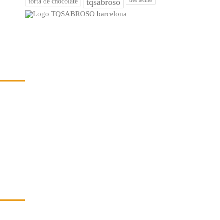
tqsabroso
torta de chocolate
tres leches
EXTOS LEGALES
ítica de Privacidad
so Legal
íos, Entregas y Devoluciones
ítica de Cookies
EDIDO A MEDIDA