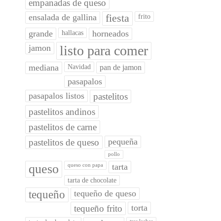
empanadas de queso
ensalada de gallina
fiesta
frito
grande
horneados
hallacas
jamon
listo para comer
mediana
Navidad
pan de jamon
pasapalos
pasapalos listos
pastelitos
pastelitos andinos
pastelitos de carne
pequeña
pastelitos de queso
pollo
queso
tarta
queso con papa
tarta de chocolate
tequeño
tequeño de queso
torta
tequeño frito