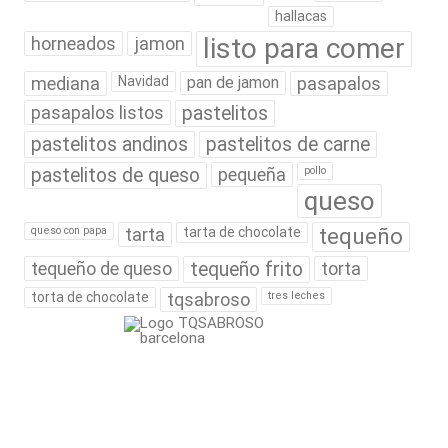
hallacas
listo para comer
horneados
jamon
mediana
Navidad
pan de jamon
pasapalos
pasapalos listos
pastelitos
pastelitos andinos
pastelitos de carne
pastelitos de queso
pequeña
pollo
queso
tequeño
queso con papa
tarta
tarta de chocolate
tequeño de queso
tequeño frito
torta
torta de chocolate
tqsabroso
tres leches