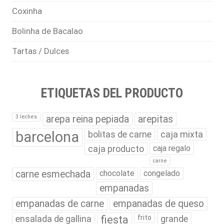
Coxinha
Bolinha de Bacalao
Tartas / Dulces
ETIQUETAS DEL PRODUCTO
3 leches
arepa reina pepiada
arepitas
barcelona
bolitas de carne
caja mixta
caja producto
caja regalo
carne
carne esmechada
chocolate
congelado
empanadas
empanadas de carne
empanadas de queso
ensalada de gallina
fiesta
frito
grande