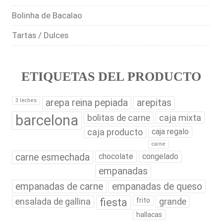
Bolinha de Bacalao
Tartas / Dulces
ETIQUETAS DEL PRODUCTO
3 leches
arepa reina pepiada
arepitas
barcelona
bolitas de carne
caja mixta
caja producto
caja regalo
carne
carne esmechada
chocolate
congelado
empanadas
empanadas de carne
empanadas de queso
ensalada de gallina
fiesta
frito
grande
hallacas