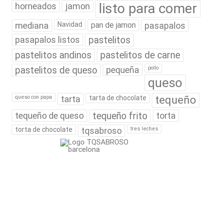
listo para comer
horneados
jamon
mediana
Navidad
pan de jamon
pasapalos
pasapalos listos
pastelitos
pastelitos andinos
pastelitos de carne
pastelitos de queso
pequeña
pollo
queso
tequeño
queso con papa
tarta
tarta de chocolate
tequeño de queso
tequeño frito
torta
torta de chocolate
tqsabroso
tres leches
¿QUIÉNES SOMOS?